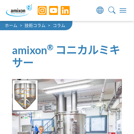
Skip to main navigation
Skip to main content
Skip to page footer
You are here:
ホーム
技術コラム
コラム
®
amixon
コニカルミキ
サー