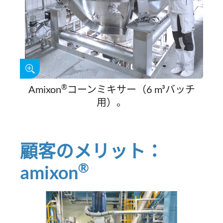
®
Amixon
コーンミキサー（6 m³バッチ
用）。
顧客のメリット：
®
amixon