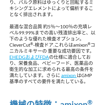
り、バルク原料はゆっくりと回転するミ
キシングエレメントによって偏析するこ
となく排出されます。
最適な混合品質 約5％～100％の充填レ
ベル99.99%までの高い残渣排出率と、以
下のような優れた検査オプション。
®
®
CleverCut
-検査ドア.これらはamixon
コ
ニカルミキサーの 重要な成功要因です。
EHEDGおよびFDA
の仕様に適合してお
り、栄養食品、ベビーフード、医薬品の
衛生的な加工に求められる最高の条件を
満たしています。さらに
amixon
はGMP
基準のすべての要件を満たしている。
®
機械の特徴：amixon