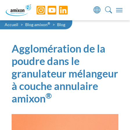
Skip to main navigation
Skip to main content
Skip to page footer
You are here:
®
Accueil
Blog amixon
Blog
Agglomération de la
poudre dans le
granulateur mélangeur
à couche annulaire
®
amixon