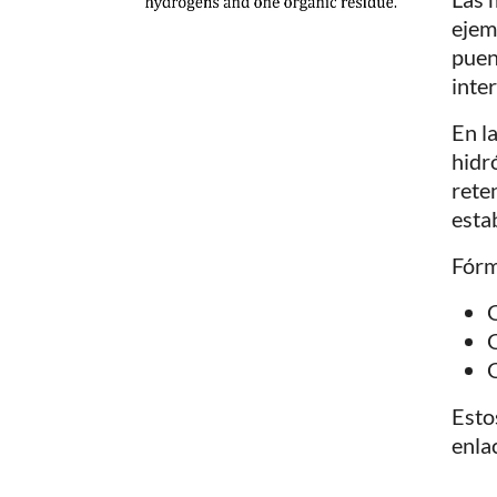
ejem
puen
inte
En l
hidr
rete
estab
Fórm
G
G
Esto
enla