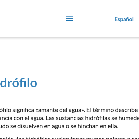
Español
drófilo
ófilo significa «amante del agua». El término describe 
ancia con el agua. Las sustancias hidrófilas se humed
do se disuelven en agua o se hinchan en ella.
moléculas hidrófilas suelen tener grupos polares o ca