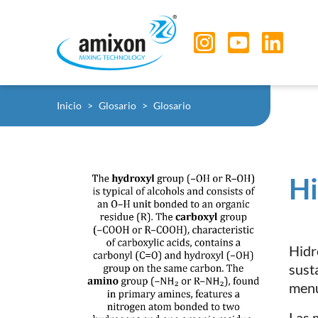
Skip to main navigation
Skip to main content
Skip to page footer
You are here:
Inicio
Glosario
Glosario
Hi
Hidr
sust
menu
Las 