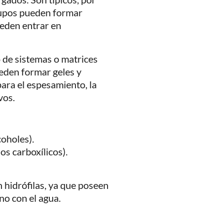
grupos pueden formar
eden entrar en
o de sistemas o matrices
ueden formar geles y
ara el espesamiento, la
vos.
oholes).
s carboxílicos).
hidrófilas, ya que poseen
o con el agua.