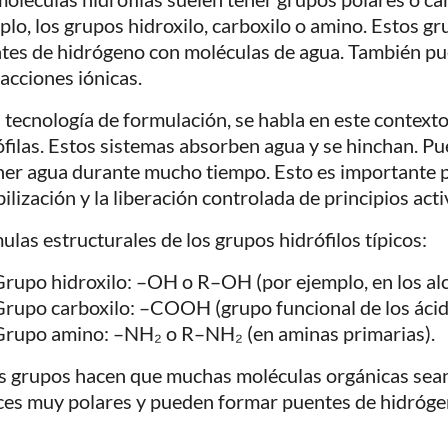
plo, los grupos hidroxilo, carboxilo o amino. Estos 
tes de hidrógeno con moléculas de agua. También pu
racciones iónicas.
a tecnología de formulación, se habla en este context
ófilas. Estos sistemas absorben agua y se hinchan. P
ner agua durante mucho tiempo. Esto es importante p
ilización y la liberación controlada de principios acti
ulas estructurales de los grupos hidrófilos típicos:
rupo hidroxilo: –OH o R–OH (por ejemplo, en los alc
rupo carboxilo: –COOH (grupo funcional de los ácido
Grupo amino: –NH₂ o R–NH₂ (en aminas primarias).
s grupos hacen que muchas moléculas orgánicas sean 
ces muy polares y pueden formar puentes de hidrógen