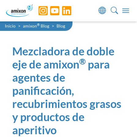
Skip to main navigation
Skip to main content
Skip to page footer
You are here:
®
Inicio
amixon
Blog
Blog
Mezcladora de doble
®
eje de amixon
para
agentes de
panificación,
recubrimientos grasos
y productos de
aperitivo