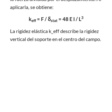
aplicarla, se obtiene:
3
k
= F / δ
= 48 E I / L
eff
stat
La rigidez elástica k_eff describe la rigidez
vertical del soporte en el centro del campo.