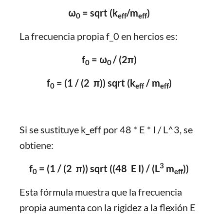
ω
= sqrt (k
/m
)
0
eff
eff
La frecuencia propia f_0 en hercios es:
f
= ω
/ (2π)
0
0
f
= (1 / (2 π)) sqrt (k
/ m
)
0
eff
eff
Si se sustituye k_eff por 48 * E * I / L^3, se
obtiene:
3
f
= (1 / (2 π)) sqrt ((48 E I) / (L
m
))
0
eff
Esta fórmula muestra que la frecuencia
propia aumenta con la rigidez a la flexión E