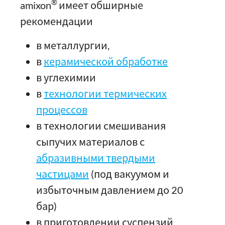
®
amixon
имеет обширные
рекомендации
в металлургии,
в
керамической обработке
в углехимии
в
технологии термических
процессов
в технологии смешивания
сыпучих материалов с
абразивными твердыми
частицами
(под вакуумом и
избыточным давлением до 20
бар)
в приготовлении суспензий