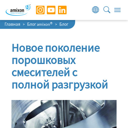
Skip to main navigation
Skip to main content
Skip to page footer
You are here:
®
Главная
Блог amixon
Блог
Новое поколение
порошковых
смесителей с
полной разгрузкой