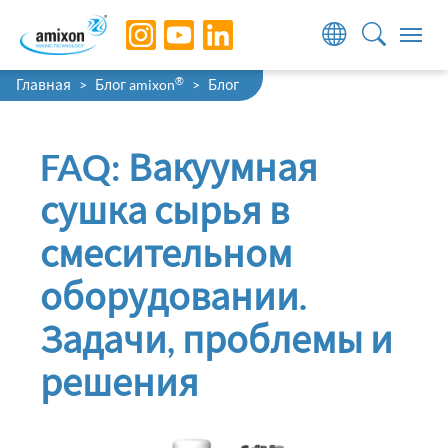
Skip to main navigation
Skip to main content
Skip to page footer
You are here:
®
Главная
Блог amixon
Блог
FAQ: Вакуумная
сушка сырья в
смесительном
оборудовании.
Задачи, проблемы и
решения