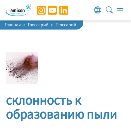
Skip to main navigation
Skip to main content
Skip to page footer
You are here:
Главная
Глоссарий
Глоссарий
склонность к
образованию пыли