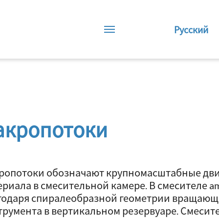
Русский
акропотоки
ропотоки обозначают крупномасштабные дви
ериала в смесительной камере. В смесителе a
годаря спиралеобразной геометрии вращающ
трумента в вертикальном резервуаре. Смесит