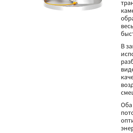
тра
каме
обр
вес
быс
В з
исп
раз
вид
кач
воз
сме
Оба 
пот
опт
эне