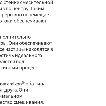
о стенке смесительной
из по центру. Таким
епрерывно перемещает
потоки обеспечивают
ополнительно
ры. Они обеспечивают
се частицы находятся в
остичь идеального
ваются под
енсивный процесс
®
лях amixon
оба типа
г друга. Они
нимальном
ество смешивания.