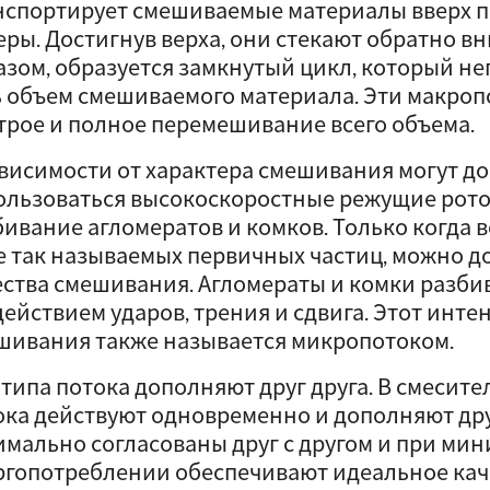
нспортирует смешиваемые материалы вверх п
ры. Достигнув верха, они стекают обратно вн
азом, образуется замкнутый цикл, который н
ь объем смешиваемого материала. Эти макро
трое и полное перемешивание всего объема.
ависимости от характера смешивания могут д
ользоваться высокоскоростные режущие рото
бивание агломератов и комков. Только когда в
е так называемых первичных частиц, можно д
ества смешивания. Агломераты и комки разби
действием ударов, трения и сдвига. Этот инт
шивания также называется микропотоком.
типа потока дополняют друг друга. В смесите
ока действуют одновременно и дополняют дру
имально согласованы друг с другом и при ми
ргопотреблении обеспечивают идеальное кач