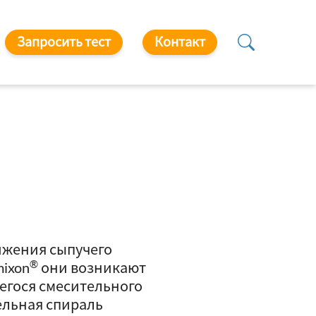
Запросить тест
Контакт
жения сыпучего
®
mixon
они возникают
егося смесительного
ельная спираль