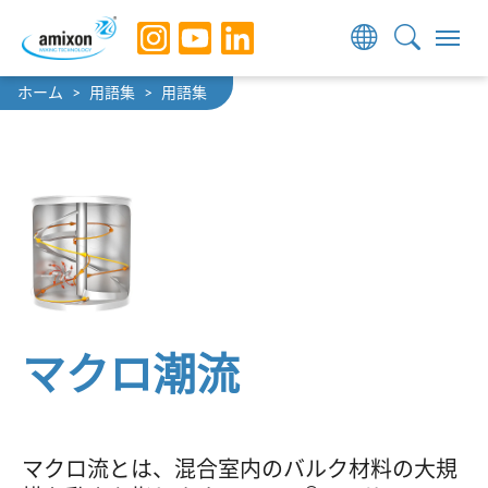
Skip to main navigation
Skip to main content
Skip to page footer
You are here:
ホーム
用語集
用語集
マクロ潮流
マクロ流とは、混合室内のバルク材料の大規