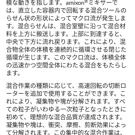
®
模な動きを指します。amixon
ミキサーで
は、直立した容器内で回転する混合ツールの
らせん状の形状によってマクロ流が発生しま
す。混合らせんは、混合室壁に沿って混合材
料を上方に搬送します。上部に到達すると、
中央で下方に流れ戻ります。これにより、混
合物全体の体積を連続的に循環させる閉じた
循環が生じます。このマクロ流は、体積全体
の迅速かつ空間全体にわたる混合をもたらし
ます。
混合作業の種類に応じて、高速回転の切断ロ
ーターを追加で使用することができます。こ
れにより、凝集物や塊が分解されます。すべ
ての粒子がいわゆる一次粒子となったときに
初めて、理想的な混合品質が達成されます。
凝集物や塊は、衝突、摩擦、剪断効果によっ
て分解されます。この集中的な混合作業は、