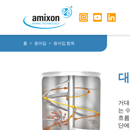
Skip to main navigation
Skip to main content
Skip to page footer
You are here:
홈
용어집
용어집 항목
대
거대
는 
흐름
단에