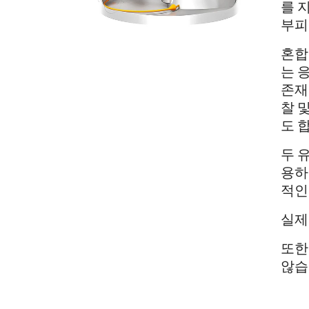
를 
부피
혼합
는 
존재
찰 
도 
두 
용하
적인
실제
또한
않습