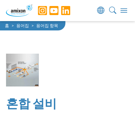
Skip to main navigation
Skip to main content
Skip to page footer
You are here:
홈
용어집
용어집 항목
혼합 설비