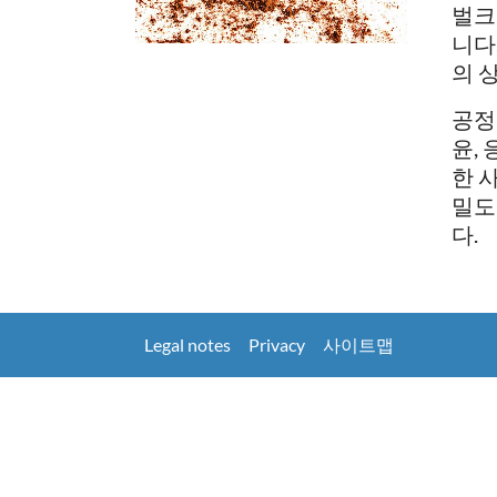
벌크
니다
의 
공정
윤,
한 
밀도
다.
Legal notes
Privacy
사이트맵