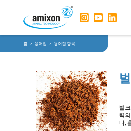
Skip to main navigation
Skip to main content
Skip to page footer
You are here:
홈
용어집
용어집 항목
벌
벌크
력의
나,