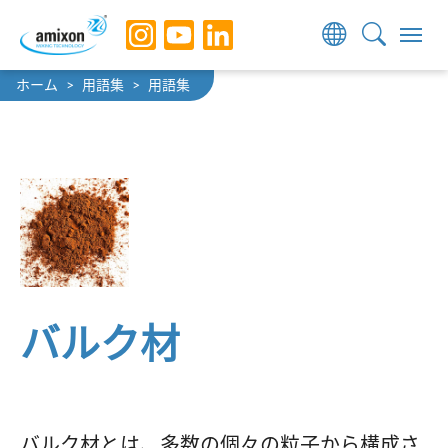
Skip to main navigation
Skip to main content
Skip to page footer
You are here:
ホーム
用語集
用語集
バルク材
バルク材とは、多数の個々の粒子から構成さ