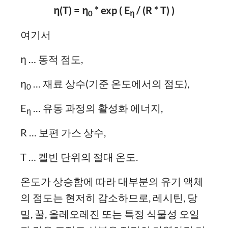
η(T) = η
* exp ( E
/ (R * T) )
0
η
여기서
η … 동적 점도,
η
… 재료 상수(기준 온도에서의 점도),
0
E
… 유동 과정의 활성화 에너지,
η
R … 보편 가스 상수,
T … 켈빈 단위의 절대 온도.
온도가 상승함에 따라 대부분의 유기 액체
의 점도는 현저히 감소하므로, 레시틴, 당
밀, 꿀, 올레오레진 또는 특정 식물성 오일