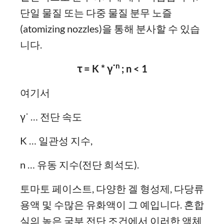
단일 물질 또는 다중 물질 분무 노즐
(atomizing nozzles)을 통해 분사할 수 있습
니다.
n
τ = K * γ˙
; n < 1
여기서
γ˙ … 전단 속도
K … 일관성 지수,
n … 유동 지수(전단 희석도).
토마토 페이스트, 다양한 겔 형성제, 다당류
용액 및 수많은 유화액이 그 예입니다. 혼합
실의 높은 국부 전단 조건에서 이러한 액체