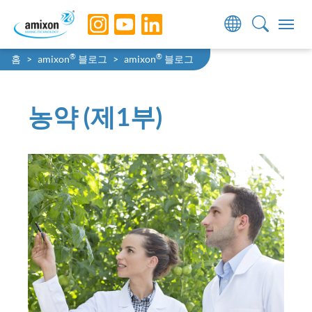
Skip to main navigation
Skip to main content
Skip to page footer
You are here:
®
®
홈
amixon
블로그
amixon
블로그
농약 (제1부)