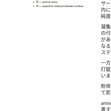
サー
内に
純度
凝集
の付
があ
なる
ステ
一方
打錠
いま
粉体
て影
am
善す