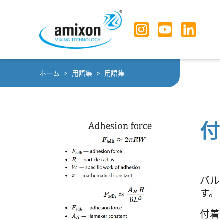
Skip to main navigation
Skip to main content
Skip to page footer
You are here:
ホーム
用語集
用語集
付
バル
す。
付着