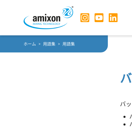
Skip to main navigation
Skip to main content
Skip to page footer
You are here:
ホーム
用語集
用語集
バ
バッ