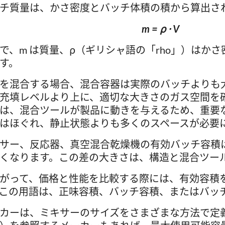
チ質量は、かさ密度とバッチ体積の積から算出さ
m = ρ ⋅ V
で、m は質量、ρ（ギリシャ語の「rho」）はかさ
す。
を混合する場合、混合容器は実際のバッチよりも
充填レベルより上に、適切な大きさのガス空間を
は、混合ツールが製品に動きを与えるため、重要
はほぐれ、静止状態よりも多くのスペースが必要
サー、反応器、真空混合乾燥機の有効バッチ容積
くなります。この差の大きさは、構造と混合ツー
がって、価格と性能を比較する際には、有効容積
この用語は、正味容積、バッチ容積、またはバッ
カーは、ミキサーのサイズをさまざまな方法で定