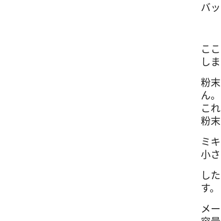
バッ
ここ
しま
粉末
ん。
これ
粉末
ミキ
小さ
した
す。
メー