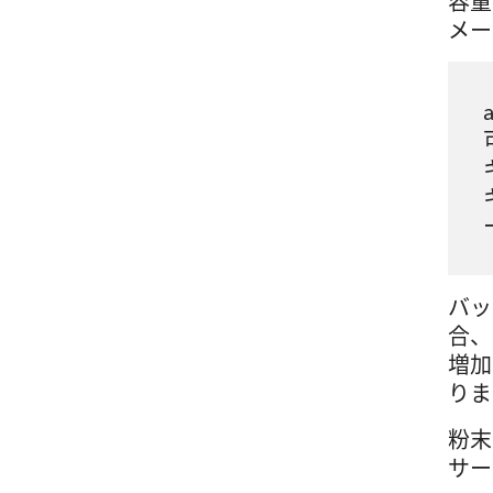
容量
メー
バッ
合、
増加
りま
粉末
サー