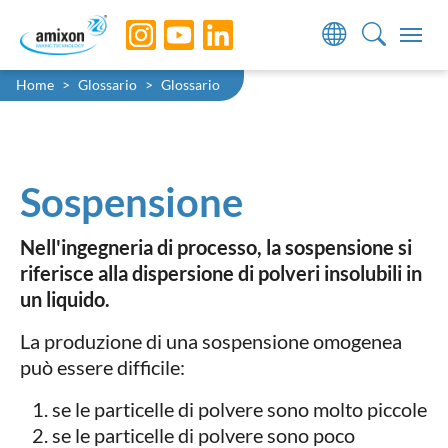
Skip to main navigation
Skip to main content
Skip to page footer
You are here:
Home
Glossario
Glossario
Sospensione
Nell'ingegneria di processo, la sospensione si
riferisce alla dispersione di polveri insolubili in
un liquido.
La produzione di una sospensione omogenea
può essere difficile:
se le particelle di polvere sono molto piccole
se le particelle di polvere sono poco