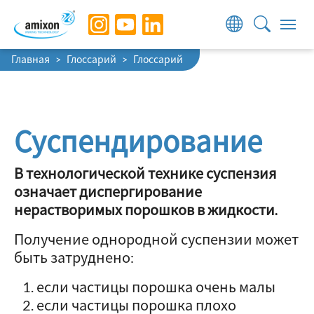
Skip to main navigation
Skip to main content
Skip to page footer
You are here:
Главная
Глоссарий
Глоссарий
Суспендирование
В технологической технике суспензия
означает диспергирование
нерастворимых порошков в жидкости.
Получение однородной суспензии может
быть затруднено:
если частицы порошка очень малы
если частицы порошка плохо