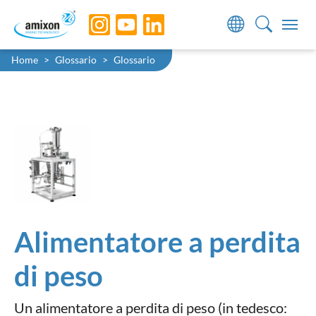
Skip to main navigation
Skip to main content
Skip to page footer
You are here:
Home
Glossario
Glossario
Alimentatore a perdita
di peso
Un alimentatore a perdita di peso (in tedesco: