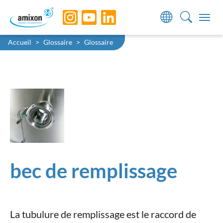
Skip to main navigation
Skip to main content
Skip to page footer
You are here:
Accueil
Glossaire
Glossaire
bec de remplissage
La tubulure de remplissage est le raccord de