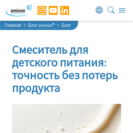
Skip to main navigation
Skip to main content
Skip to page footer
You are here:
®
Главная
Блог amixon
Блог
Смеситель для
детского питания:
точность без потерь
продукта