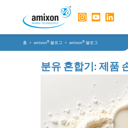
Skip to main navigation
Skip to main content
Skip to page footer
You are here:
®
®
홈
amixon
블로그
amixon
블로그
분유 혼합기: 제품 