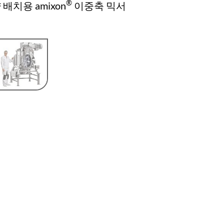
®
배치용 amixon
이중축 믹서