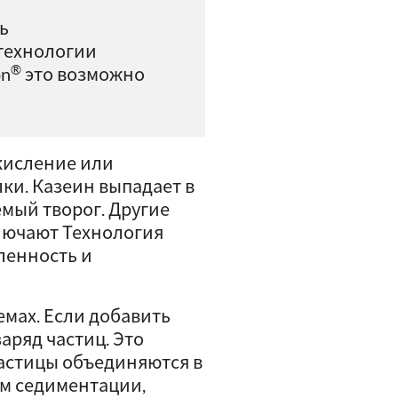
ь
технологии
®
on
это возможно
кисление или
и. Казеин выпадает в
емый творог. Другие
лючают Технология
ленность и
емах. Если добавить
аряд частиц. Это
астицы объединяются в
ем седиментации,