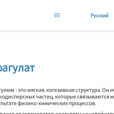
Русский
оагулат
улюм - это мягкая, когезивная структура. Он 
кодисперсных частиц, которые связываются м
ультате физико-химических процессов.
личие от агломератов, коагуляты не устойчив