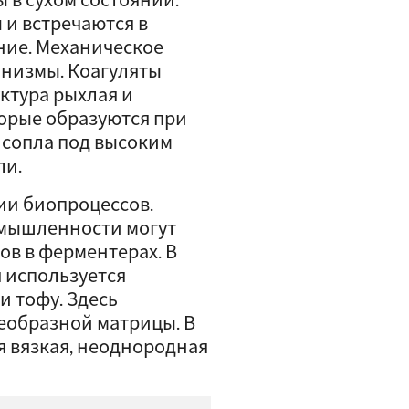
и встречаются в
ение. Механическое
анизмы. Коагуляты
ктура рыхлая и
торые образуются при
з сопла под высоким
ли.
ии биопроцессов.
мышленности могут
ов в ферментерах. В
 используется
и тофу. Здесь
еобразной матрицы. В
 вязкая, неоднородная