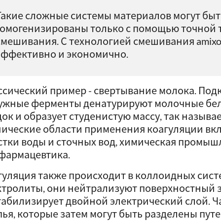
Такие сложные системы материалов могут быт
гомогенизированы только с помощью точной 
смешивания. С технологией смешивания amix
эффективно и экономично.
ссический пример - свертывание молока. Под
ужные ферменты денатурируют молочные белк
док и образует студенистую массу, так называ
нические области применения коагуляции вк
стки воды и сточных вод, химическая промыш
фармацевтика.
гуляция также происходит в коллоидных сист
ктролиты, они нейтрализуют поверхностный з
табилизирует двойной электрический слой. Ч
пья, которые затем могут быть разделены пут