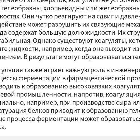
 гелеобразны, хлопьевидны или желеобразны 
костях. Они чутко реагируют на сдвиг и давл
действие может разрушить их связующие мех
гда содержат большую долю жидкости. Их стру
табильная. Однако существуют коагуляты, ко
иге жидкости, например, когда она выходит и
лением. В результате могут образовываться ге
гуляция также играет важную роль в инженер
цессы ферментации в фармацевтической про
водить к образованию высоковязких коагулят
евой промышленности, напротив, коагуляция
циально, например, при производстве сыра ил
атурация белков приводит к образованию гел
це процесса ферментации может образоваться
а.