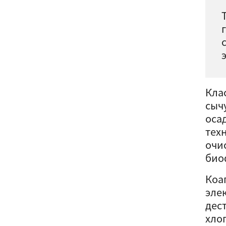
Кла
сыч
оса
тех
очи
био
Коа
эле
дес
хло