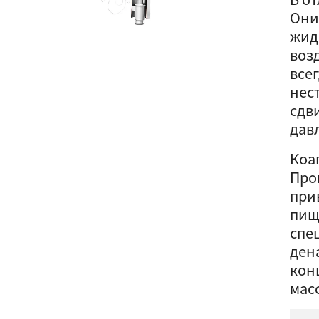
Они
жид
воз
все
нес
сдв
дав
Коа
Про
при
пищ
спе
ден
кон
масс