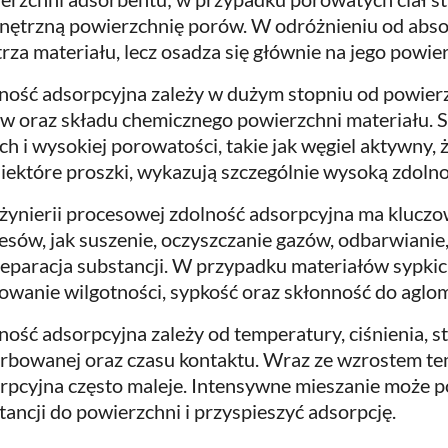
ętrzną powierzchnię porów. W odróżnieniu od absor
rza materiału, lecz osadza się głównie na jego powier
ność adsorpcyjna zależy w dużym stopniu od powierz
w oraz składu chemicznego powierzchni materiału. 
ch i wysokiej porowatości, takie jak węgiel aktywny, 
niektóre proszki, wykazują szczególnie wysoką zdoln
żynierii procesowej zdolność adsorpcyjna ma kluczow
esów, jak suszenie, oczyszczanie gazów, odbarwiani
separacja substancji. W przypadku materiałów sypki
owanie wilgotności, sypkość oraz skłonność do aglom
ność adsorpcyjna zależy od temperatury, ciśnienia, s
rbowanej oraz czasu kontaktu. Wraz ze wzrostem te
rpcyjna często maleje. Intensywne mieszanie może p
tancji do powierzchni i przyspieszyć adsorpcję.