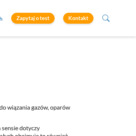
Zapytaj o test
Kontakt
h
 do wiązania gazów, oparów
m sensie dotyczy
ałych obejmuje to również