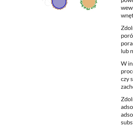
wewn
wnęt
Zdol
poró
pora
lub 
W in
proc
czy 
zach
Zdol
adso
adso
subs