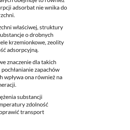
pcji adsorbat nie wnika do
zchni.
chni właściwej, struktury
Substancje o drobnych
żele krzemionkowe, zeolity
ość adsorpcyjną.
e znaczenie dla takich
e, pochłanianie zapachów
ch wpływa ona również na
eracji.
tężenia substancji
mperatury zdolność
oprawić transport