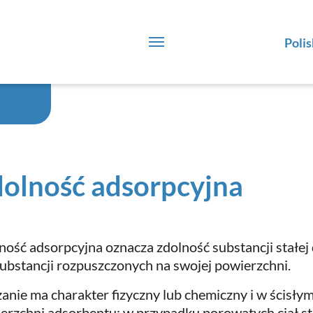
Polis
olność adsorpcyjna
ność adsorpcyjna oznacza zdolność substancji stałej
substancji rozpuszczonych na swojej powierzchni.
anie ma charakter fizyczny lub chemiczny i w ścisły
erzchni adsorbentu; w przypadku porowatych ciał st