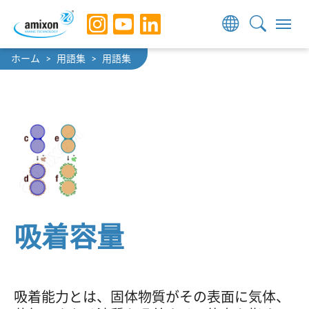
Skip to main navigation
Skip to main content
Skip to page footer
You are here:
ホーム
用語集
用語集
吸着容量
吸着能力とは、固体物質がその表面に気体、