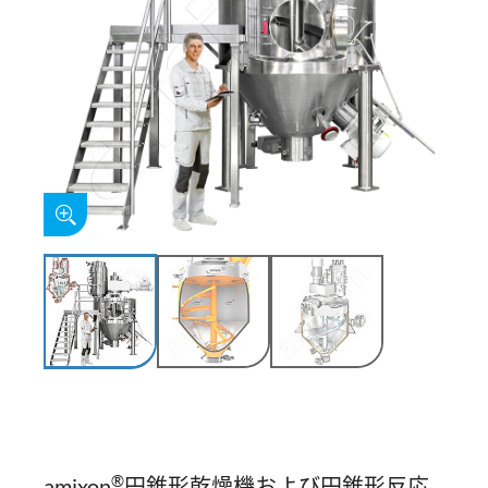
®
amixon
円錐形乾燥機および円錐形反応