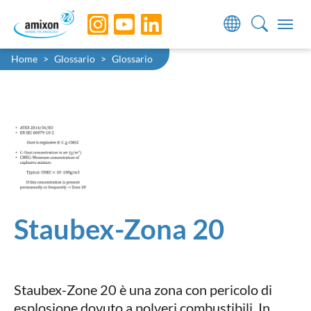
Skip to main navigation
Skip to main content
Skip to page footer
You are here:
Home
Glossario
Glossario
Staubex-Zona 20
Staubex-Zone 20 è una zona con pericolo di
esplosione dovuto a polveri combustibili. In