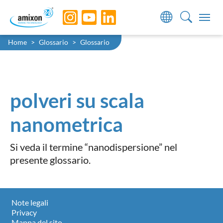
Skip to main navigation
Skip to main content
Skip to page footer
You are here:
Home
Glossario
Glossario
polveri su scala
nanometrica
Si veda il termine “nanodispersione” nel
presente glossario.
Note legali
Privacy
Mappa del sito