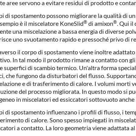
te aree servono a evitare residui di prodotto e conta
rpi di spostamento possono migliorare la qualità di un
®
®
sempio è il miscelatore KoneSlid
di amixon
. Qui i
ente una miscelazione a bassa energia di diverse polv
risce uno svuotamento rapido e pressoché privo di re
averso il corpo di spostamento viene inoltre adattato 
tivo. In tal modo il prodotto rimane a contatto con gl
le superfici di scambio termico. Un'altra forma special
ici, che fungono da disturbatori del flusso. Supportano
elazione e di trasferimento di calore. I volumi morti v
uzione del processo migliorata. In questo modo si p
eneo in miscelatori ed essiccatori sottovuoto anche
pi di spostamento influenzano i profili di flusso, i te
ferimento di calore. Sono spesso impiegati in miscelato
ccatori a contatto. La loro geometria viene adattata al