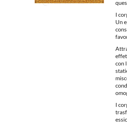
ques
I co
Un e
cons
favo
Attr
effet
con 
stat
misc
cond
omog
I cor
tras
essi