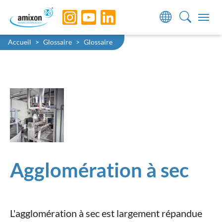
Skip to main navigation
Skip to main content
Skip to page footer
You are here:
Accueil
Glossaire
Glossaire
Agglomération à sec
L'agglomération à sec est largement répandue