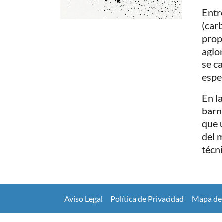
Entr
(car
prop
aglo
se c
espe
En l
barn
que 
del m
técni
Aviso Legal
Política de Privacidad
Mapa del