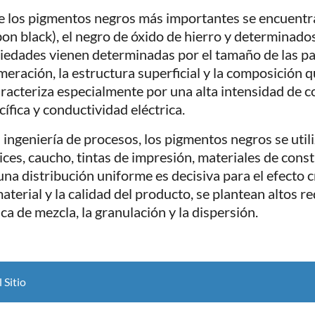
e los pigmentos negros más importantes se encuentr
bon black), el negro de óxido de hierro y determinad
iedades vienen determinadas por el tamaño de las par
meración, la estructura superficial y la composición 
aracteriza especialmente por una alta intensidad de co
cífica y conductividad eléctrica.
a ingeniería de procesos, los pigmentos negros se utili
ices, caucho, tintas de impresión, materiales de cons
una distribución uniforme es decisiva para el efecto 
aterial y la calidad del producto, se plantean altos re
ca de mezcla, la granulación y la dispersión.
 Sitio