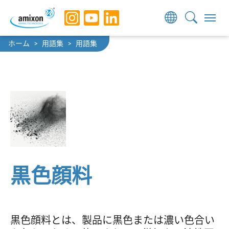
Skip to main navigation
Skip to main content
Skip to page footer
You are here:
ホーム
用語集
用語集
黒色顔料
黒色顔料とは、製品に黒色または濃い色合い