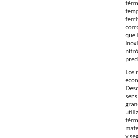
térm
temp
ferr
corr
que 
inox
nitr
prec
Los 
econ
Desd
sens
grano
util
térm
mate
y se