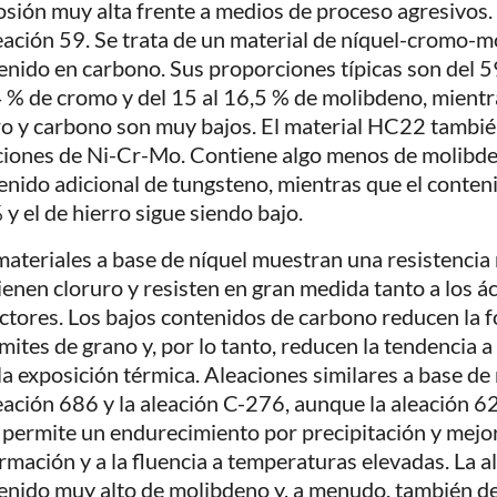
osión muy alta frente a medios de proceso agresivos. 
leación 59. Se trata de un material de níquel-cromo-
enido en carbono. Sus proporciones típicas son del 59
4 % de cromo y del 15 al 16,5 % de molibdeno, mientr
ro y carbono son muy bajos. El material HC22 también
ciones de Ni-Cr-Mo. Contiene algo menos de molibde
enido adicional de tungsteno, mientras que el conteni
 y el de hierro sigue siendo bajo.
materiales a base de níquel muestran una resistencia
ienen cloruro y resisten en gran medida tanto a los á
ctores. Los bajos contenidos de carbono reducen la 
ímites de grano y, por lo tanto, reducen la tendencia a
 la exposición térmica. Aleaciones similares a base de
leación 686 y la aleación C-276, aunque la aleación 
 permite un endurecimiento por precipitación y mejora
rmación y a la fluencia a temperaturas elevadas. La 
enido muy alto de molibdeno y, a menudo, también d