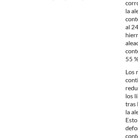
corr
la a
cont
al 2
hier
alea
cont
55 %
Los 
cont
redu
los l
tras
la a
Esto
defo
cont