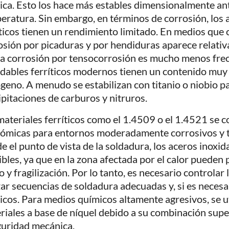
ica. Esto los hace más estables dimensionalmente an
eratura. Sin embargo, en términos de corrosión, los 
íticos tienen un rendimiento limitado. En medios que 
osión por picaduras y por hendiduras aparece relati
la corrosión por tensocorrosión es mucho menos frec
idables ferríticos modernos tienen un contenido muy
ógeno. A menudo se estabilizan con titanio o niobio pa
ipitaciones de carburos y nitruros.
materiales ferríticos como el 1.4509 o el 1.4521 se c
ómicas para entornos moderadamente corrosivos y 
e el punto de vista de la soldadura, los aceros inoxida
ibles, ya que en la zona afectada por el calor pueden
 y fragilización. Por lo tanto, es necesario controlar l
izar secuencias de soldadura adecuadas y, si es necesa
icos. Para medios químicos altamente agresivos, se 
riales a base de níquel debido a su combinación supe
guridad mecánica.