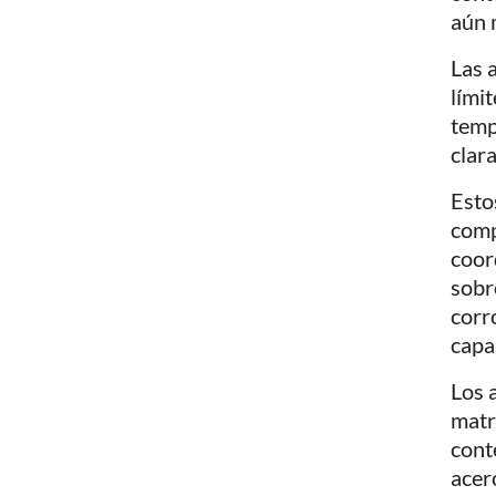
aún 
Las 
lími
temp
clar
Esto
comp
coor
sobr
corr
capa
Los 
matri
cont
acer