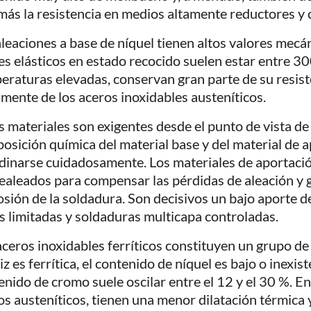
más la resistencia en medios altamente reductores y
aleaciones a base de níquel tienen altos valores mecán
tes elásticos en estado recocido suelen estar entre 
eraturas elevadas, conservan gran parte de su resiste
amente de los aceros inoxidables austeníticos.
s materiales son exigentes desde el punto de vista de 
osición química del material base y del material de 
dinarse cuidadosamente. Los materiales de aportació
ealeados para compensar las pérdidas de aleación y ga
osión de la soldadura. Son decisivos un bajo aporte d
s limitadas y soldaduras multicapa controladas.
aceros inoxidables ferríticos constituyen un grupo de
z es ferrítica, el contenido de níquel es bajo o inexis
enido de cromo suele oscilar entre el 12 y el 30 %. E
os austeníticos, tienen una menor dilatación térmica