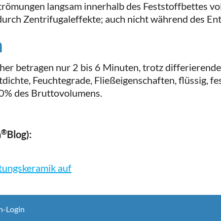
strömungen langsam innerhalb des Feststoffbettes vol
urch Zentrifugaleffekte; auch nicht während des Ent
n
cher betragen nur 2 bis 6 Minuten, trotz differiere
tdichte, Feuchtegrade, Fließeigenschaften, flüssig, fe
 70% des Bruttovolumens.
®
n
Blog):
stungskeramik auf
n-Login