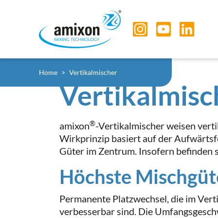
Skip to main navigation
Skip to main content
Skip to page footer
Sie sind hier:
Home
Vertikalmischer
Vertikalmisc
®
amixon
-Vertikalmischer weisen vert
Wirkprinzip basiert auf der Aufwärts
Güter im Zentrum. Insofern befinden 
Höchste Mischgüt
Permanente Platzwechsel, die im Verti
verbesserbar sind. Die Umfangsgesch