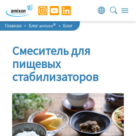
Skip to main navigation
Skip to main content
Skip to page footer
You are here:
®
Главная
Блог amixon
Блог
Смеситель для
пищевых
стабилизаторов