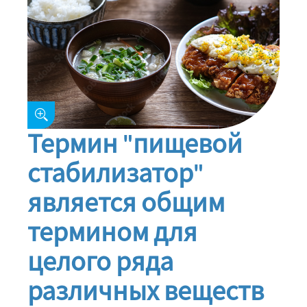
Термин "пищевой
стабилизатор"
является общим
термином для
целого ряда
различных веществ