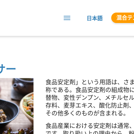
混合テ
日本語
サー
食品安定剤」という用語は、さ
称である。食品安定剤の組成物
替物、変性デンプン、メチルセ
存料、麦芽エキス、酸化防止剤
その他多くのものが含まれる。
食品産業における安定剤は通常
です。取り扱い上の理由から、