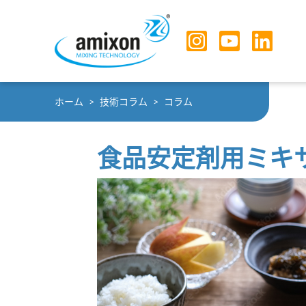
Skip to main navigation
Skip to main content
Skip to page footer
You are here:
ホーム
技術コラム
コラム
食品安定剤用ミキ