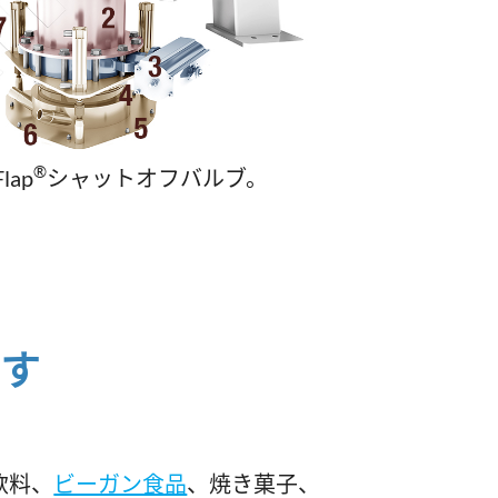
®
Flap
シャットオフバルブ。
ます
飲料、
ビーガン食品
、焼き菓子、