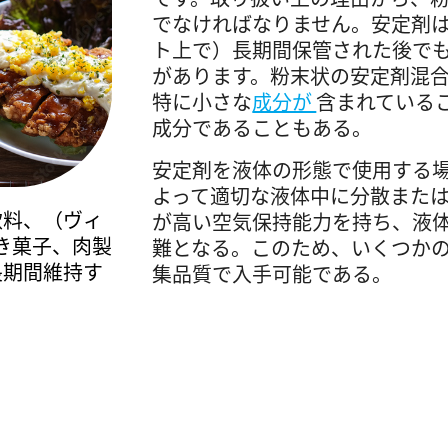
でなければなりません。安定剤
ト上で）長期間保管された後で
があります。粉末状の安定剤混
特に小さな
成分が
含まれている
成分であることもある。
安定剤を液体の形態で使用する
よって適切な液体中に分散また
飲料、（ヴィ
が高い空気保持能力を持ち、液
き菓子、肉製
難となる。このため、いくつか
長期間維持す
集品質で入手可能である。
。