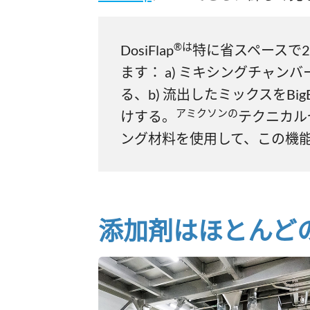
®は
DosiFlap
特に省スペースで
ます： a) ミキシングチャン
る、b) 流出したミックスをBi
アミクソンの
けする。
テクニカル
ング材料を使用して、この機
添加剤はほとんど