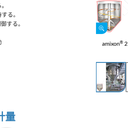
る。
持する。
制御する。
動
®
amixon
計量