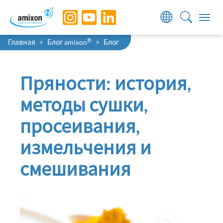
Skip to main navigation
Skip to main content
Skip to page footer
You are here:
®
Главная
Блог amixon
Блог
Пряности: история,
методы сушки,
просеивания,
измельчения и
смешивания