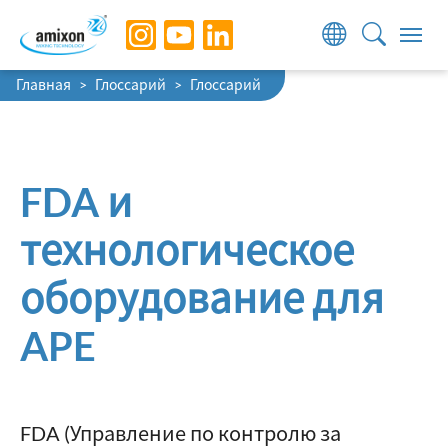
Skip to main navigation
Skip to main content
Skip to page footer
You are here:
Главная
Глоссарий
Глоссарий
FDA и
технологическое
оборудование для
APE
FDA (Управление по контролю за