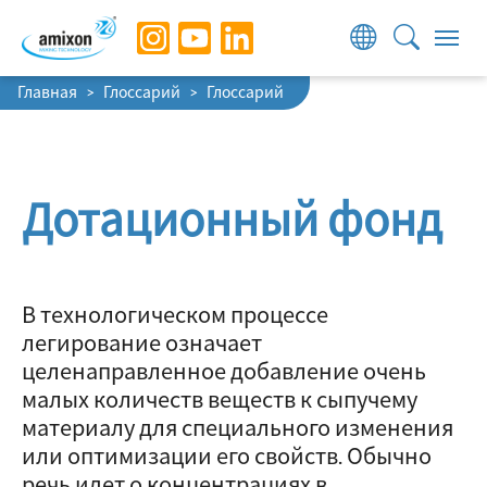
Skip to main navigation
Skip to main content
Skip to page footer
You are here:
Главная
Глоссарий
Глоссарий
Дотационный фонд
В технологическом процессе
легирование означает
целенаправленное добавление очень
малых количеств веществ к сыпучему
материалу для специального изменения
или оптимизации его свойств. Обычно
речь идет о концентрациях в