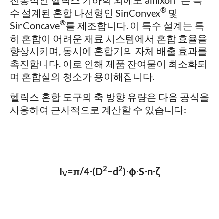
®
수 설계된 혼합 나선형인 SinConvex
및
®
SinConcave
를 제조합니다. 이 특수 설계는 특
히 혼합이 어려운 재료 시스템에서 혼합 효율을
향상시키며, 동시에 혼합기의 자체 배출 효과를
촉진합니다. 이로 인해 제품 잔여물이 최소화되
며 혼합실의 청소가 용이해집니다.
헬릭스 혼합 도구의 축 방향 유량은 다음 공식을
사용하여 근사적으로 계산할 수 있습니다:
2
2
I
=π/4⋅(D
−d
)⋅φ⋅S⋅n⋅ζ
V