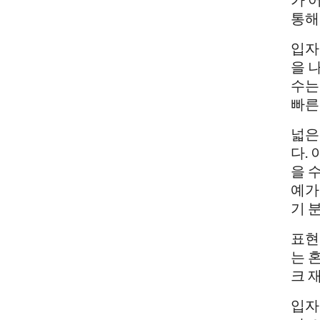
통해
입자
을 
수는
빠른
넓은
다.
을 
예가
기 
표현
는 
크 
입자