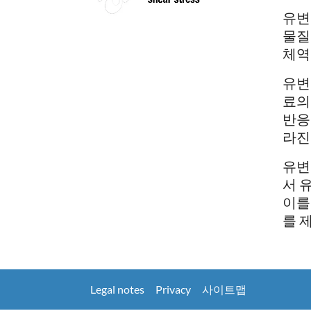
유변
물질
체역
유변
료의
반응
라진
유변
서 
이를
를 
Legal notes
Privacy
사이트맵