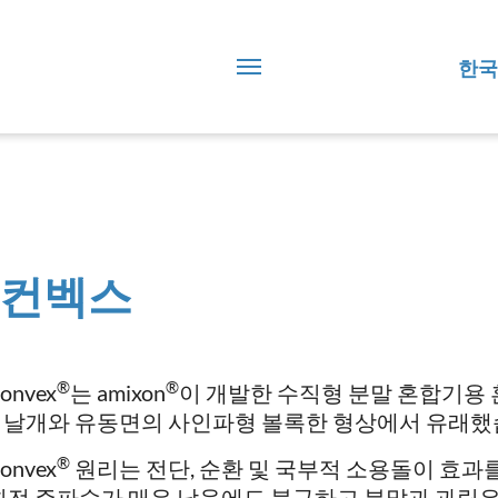
한국
컨벡스
®
®
onvex
는 amixon
이 개발한 수직형 분말 혼합기용 
 날개와 유동면의 사인파형 볼록한 형상에서 유래했
®
onvex
원리는 전단, 순환 및 국부적 소용돌이 효과
 회전 주파수가 매우 낮음에도 불구하고 분말과 과립은