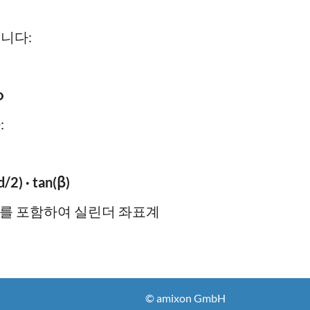
됩니다:
φ
:
d/2) · tan(β)
리를 포함하여 실린더 좌표계
© amixon GmbH