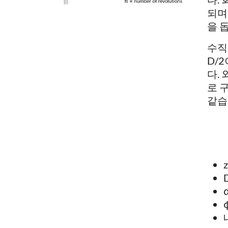
되며
을 
수직
D/
다.
로 
같습