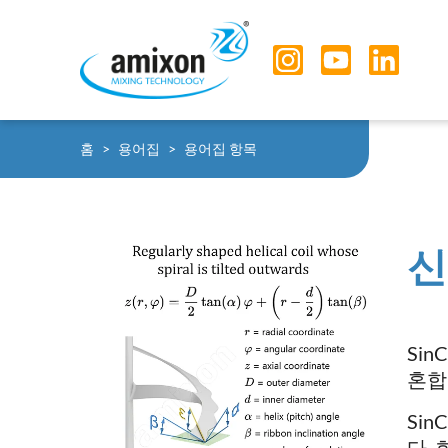
Skip to main navigation
Skip to main content
Skip to page footer
You are here:
홈
용어집
용어집 항목
신
SinC
혼합
SinC
다.