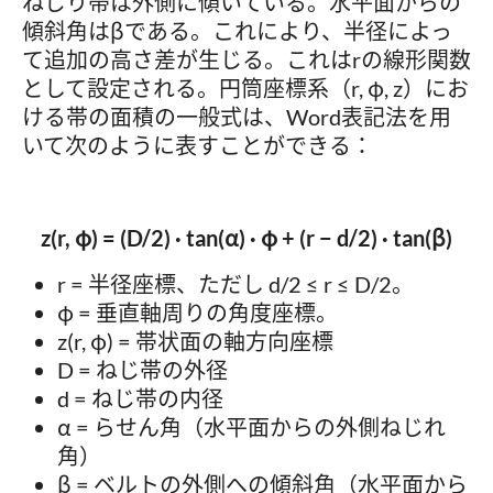
ねじり帯は外側に傾いている。水平面からの
傾斜角はβである。これにより、半径によっ
て追加の高さ差が生じる。これはrの線形関数
として設定される。円筒座標系（r, φ, z）にお
ける帯の面積の一般式は、Word表記法を用
いて次のように表すことができる：
z(r, φ) = (D/2) · tan(α) · φ + (r − d/2) · tan(β)
r = 半径座標、ただし d/2 ≤ r ≤ D/2。
φ = 垂直軸周りの角度座標。
z(r, φ) = 帯状面の軸方向座標
D = ねじ帯の外径
d = ねじ帯の内径
α = らせん角（水平面からの外側ねじれ
角）
β = ベルトの外側への傾斜角（水平面から