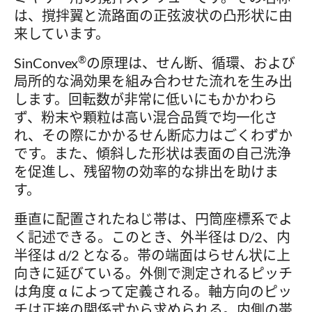
は、撹拌翼と流路面の正弦波状の凸形状に由
来しています。
®
SinConvex
の原理は、せん断、循環、および
局所的な渦効果を組み合わせた流れを生み出
します。回転数が非常に低いにもかかわら
ず、粉末や顆粒は高い混合品質で均一化さ
れ、その際にかかるせん断応力はごくわずか
です。また、傾斜した形状は表面の自己洗浄
を促進し、残留物の効率的な排出を助けま
す。
垂直に配置されたねじ帯は、円筒座標系でよ
く記述できる。このとき、外半径は D/2、内
半径は d/2 となる。帯の端面はらせん状に上
向きに延びている。外側で測定されるピッチ
は角度 α によって定義される。軸方向のピッ
チは正接の関係式から求められる。内側の帯