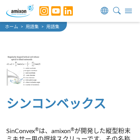
Skip to main navigation
Skip to main content
Skip to page footer
You are here:
ホーム
用語集
用語集
シンコンベックス
®
®
SinConvex
は、amixon
が開発した縦型粉末
ミキサー用の撹拌スクリューです。その名称