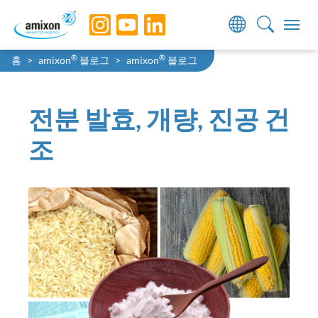
Skip to main navigation
Skip to main content
Skip to page footer
You are here:
®
®
홈
amixon
블로그
amixon
블로그
전분 발효, 개량, 진공 건
조