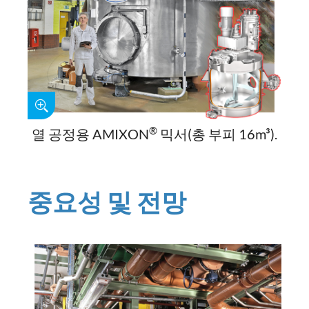
®
열 공정용 AMIXON
믹서(총 부피 16m³).
중요성 및 전망