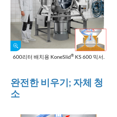
®
600리터 배치용 KoneSlid
KS 600 믹서.
완전한 비우기; 자체 청
소