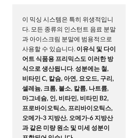
이 믹싱 시스템은 특히 위생적입니
다. 모든 종류의 인스턴트 음료 분말
과 아이스크림 분말에 범용적으로
사용할 수 있습니다.
이유식
및
다이
어트
식품용
프리믹스도
이러한
방
식으로
생산됩니다
.
성분에는
철
,
비타민
C,
칼슘
,
아연
,
요오드
,
구리
,
셀레늄
,
크롬
,
불소
,
칼륨
,
나트륨
,
마그네슘
,
인
,
비타민
,
비타민
B2,
프로바이오틱스
,
프리바이오틱스
,
오메가
-3
지방산
,
오메가
-6
지방산
과
같은
미량
원소
및
미세
성분이
포함되어
있습니다
. .....