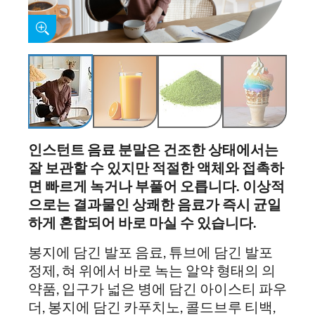
인스턴트
음료
분말은
건조한
상태에서는
잘
보관할
수
있지만
적절한
액체와
접촉하
면
빠르게
녹거나
부풀어
오릅니다
.
이상적
으로는
결과물인
상쾌한
음료가
즉시
균일
하게
혼합되어
바로
마실
수
있습니다
.
봉지에 담긴 발포 음료, 튜브에 담긴 발포
정제, 혀 위에서 바로 녹는 알약 형태의 의
약품, 입구가 넓은 병에 담긴 아이스티 파우
더, 봉지에 담긴 카푸치노, 콜드브루 티백,