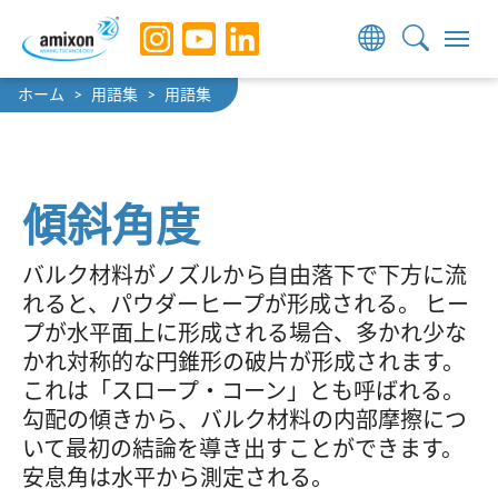
Skip to main navigation
Skip to main content
Skip to page footer
You are here:
ホーム
用語集
用語集
傾斜角度
バルク材料がノズルから自由落下で下方に流
れると、パウダーヒープが形成される。 ヒー
プが水平面上に形成される場合、多かれ少な
かれ対称的な円錐形の破片が形成されます。
これは「スロープ・コーン」とも呼ばれる。
勾配の傾きから、バルク材料の内部摩擦につ
いて最初の結論を導き出すことができます。
安息角は水平から測定される。